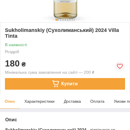
Sukholimanskiy (Сухолиманський) 2024 Villa
Tinta
В наявності
Роздріб
180
₴
Мінімальна сума замовлення на сайті — 200 ₴
Купити
Опис
Характеристики
Доставка
Оплата
Умови п
Опис
Sukholimanskiy (Сухолиманський) 2024
- відрізняється