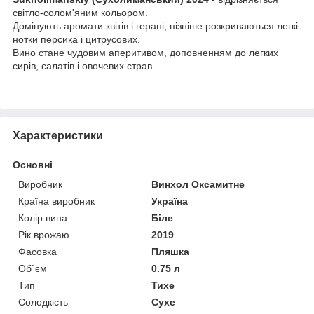
світло-солом'яним кольором.
Домінують аромати квітів і герані, пізніше розкриваються легкі
нотки персика і цитрусових.
Вино стане чудовим аперитивом, доповненням до легких
сирів, салатів і овочевих страв.
Характеристики
Основні
Виробник
Винхол Оксамитне
Країна виробник
Україна
Колір вина
Біле
Рік врожаю
2019
Фасовка
Пляшка
Об`єм
0.75 л
Тип
Тихе
Солодкість
Сухе