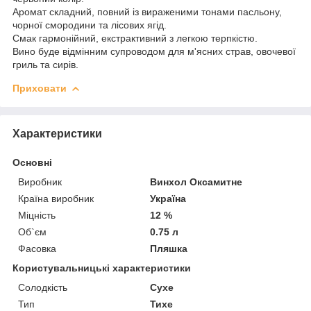
Аромат складний, повний із вираженими тонами пасльону,
чорної смородини та лісових ягід.
Смак гармонійний, екстрактивний з легкою терпкістю.
Вино буде відмінним супроводом для м'ясних страв, овочевої
гриль та сирів.
Приховати
Характеристики
Основні
Виробник
Винхол Оксамитне
Країна виробник
Україна
Міцність
12 %
Об`єм
0.75 л
Фасовка
Пляшка
Користувальницькі характеристики
Солодкість
Сухе
Тип
Тихе