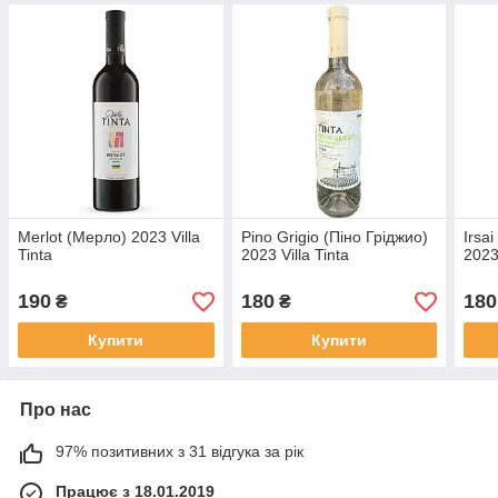
Merlot (Мерло) 2023 Villa
Pino Grigio (Піно Гріджио)
Irsai
Tinta
2023 Villa Tinta
2023 
190
180
180
₴
₴
Купити
Купити
Про нас
97% позитивних з 31 відгука за рік
Працює з 18.01.2019